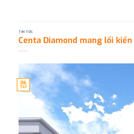
Skip
to
content
TIN TỨC
Centa Diamond mang lối kiến 
06
Th7