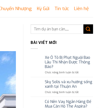
Chuyển Nhượng
Ký Gửi
Tin tức
Liên hệ
BÀI VIẾT MỚI
Xe Ô Tô Bị Phạt Nguội Bao
Lâu Thì Nhận Được Thông
Báo?
ở
Chức năng bình luận bị tắt
Xe
Ô
Sky Solis và xu hướng sống
Tô
xanh tại Thuận An
Bị
ở
Chức năng bình luận bị tắt
Phạt
Sky
Nguội
Solis
Có Nên Vay Ngân Hàng Để
Bao
và
Lâu
Mua Căn Hộ The Aspira?