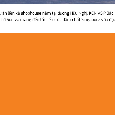
ự án liền kề shophouse nằm tại đường Hữu Nghị, KCN VSIP Bắc 
ại Từ Sơn và mang đến lối kiến trúc đậm chất Singapore vừa độ
 kiến trúc Singapore hiện đại
iến trúc của Singapore vô cùng độc đáo, lấy cảm hứng thiết kế
 của người Việt.
một cách tinh xảo qua đôi bàn tay khéo léo của các kiến trúc s
 căn hộ tại Centa Diamond Bắc Ninh có diện tích linh hoạt, phù