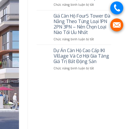
xu
Thì
ở
Chức năng bình luận bị tắt
hướng
Nhận
Có
sống
Được
Nên
Giá Căn Hộ FourS Tower Đà
xanh
Thông
Vay
tại
Nẵng Theo Từng Loại 1PN
Báo?
Ngân
Thuận
2PN 3PN – Nên Chọn Loại
Hàng
An
Nào Tối Ưu Nhất
Để
Mua
ở
Chức năng bình luận bị tắt
Căn
Giá
Hộ
Căn
Dự Án Căn Hộ Cao Cấp IKI
The
Hộ
Village Và Cơ Hội Gia Tăng
Aspira?
FourS
Giá Trị Bất Động Sản
Tower
ở
Chức năng bình luận bị tắt
Đà
Dự
Nẵng
Án
Theo
Căn
Từng
Hộ
Loại
Cao
1PN
Cấp
2PN
IKI
3PN
Village
–
Và
Nên
Cơ
Chọn
Hội
Loại
Gia
Nào